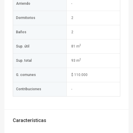
Arriendo
-
Dormitorios
2
Baños
2
2
Sup. útil
81 m
2
Sup. total
93 m
G. comunes
$ 110.000
Contribuciones
-
Características