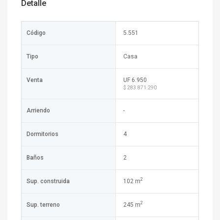
Detalle
Código
5.551
Tipo
Casa
Venta
UF 6.950
$ 283.871.290
Arriendo
-
Dormitorios
4
Baños
2
2
Sup. construida
102 m
2
Sup. terreno
245 m