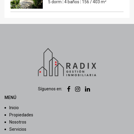
2
5 dorm
|
4 baños
|
156 / 403 m
Síguenos en:
MENÚ
Inicio
Propiedades
Nosotros
Servicios