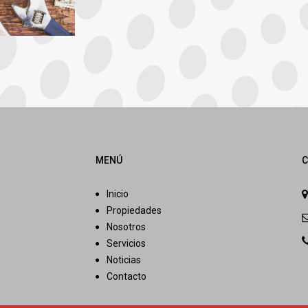
MENÚ
C
Inicio
Propiedades
Nosotros
Servicios
Noticias
Contacto