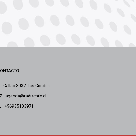
ONTACTO
Callao 3037, Las Condes
agenda@radixchile.cl
+56935103971